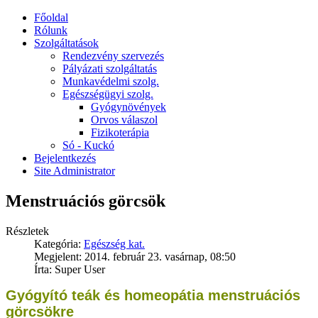
Főoldal
Rólunk
Szolgáltatások
Rendezvény szervezés
Pályázati szolgáltatás
Munkavédelmi szolg.
Egészségügyi szolg.
Gyógynövények
Orvos válaszol
Fizikoterápia
Só - Kuckó
Bejelentkezés
Site Administrator
Menstruációs görcsök
Részletek
Kategória:
Egészség kat.
Megjelent: 2014. február 23. vasárnap, 08:50
Írta: Super User
Gyógyító teák és homeopátia menstruációs
görcsökre