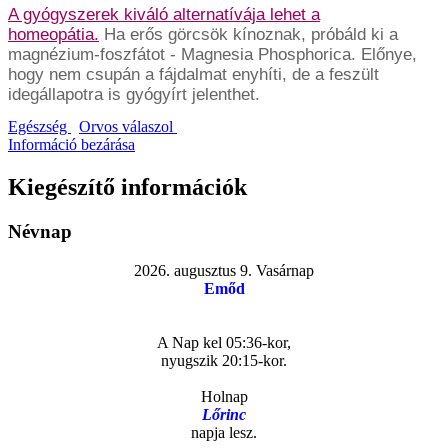
A gyógyszerek kiváló alternatívája lehet a
homeopátia.
Ha erős görcsök kínoznak, próbáld ki a
magnézium-foszfátot - Magnesia Phosphorica. Előnye,
hogy nem csupán a fájdalmat enyhíti, de a feszült
idegállapotra is gyógyírt jelenthet.
Egészség
Orvos válaszol
Információ bezárása
Kiegészítő információk
Névnap
2026. augusztus 9. Vasárnap
Emőd
A Nap kel 05:36-kor,
nyugszik 20:15-kor.
Holnap
Lőrinc
napja lesz.