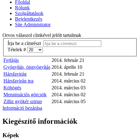
Főoldal
Rólunk
Szolgáltatások
Bejelentkezés
Site Administrator
Orvos válaszol címkével jelölt tartalmak
Írja be a címrészt
Tételek #
Fejfájás
2014. február 21
Gyógyítás, öngyógyítás
2014. április 10
Hársfavirág
2014. február 21
Hársfavirág tea
2014. március 02
Köhögés
2014. március 03
Menstruációs görcsök
2014. március 02
Zilliz gyökér szirup
2014. március 05
Információ bezárása
Kiegészítő információk
Képek