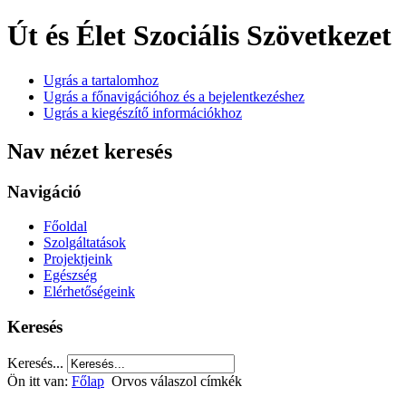
Út és Élet Szociális Szövetkezet
Ugrás a tartalomhoz
Ugrás a főnavigációhoz és a bejelentkezéshez
Ugrás a kiegészítő információkhoz
Nav nézet keresés
Navigáció
Főoldal
Szolgáltatások
Projektjeink
Egészség
Elérhetőségeink
Keresés
Keresés...
Ön itt van:
Főlap
Orvos válaszol címkék