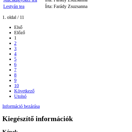
Lestyán tea
Írta: Farády Zsuzsanna
1. oldal / 11
Első
Előző
1
2
3
4
5
6
7
8
9
10
Következő
Utolsó
Információ bezárása
Kiegészítő információk
Képek