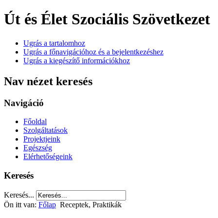
Út és Élet Szociális Szövetkezet
Ugrás a tartalomhoz
Ugrás a főnavigációhoz és a bejelentkezéshez
Ugrás a kiegészítő információkhoz
Nav nézet keresés
Navigáció
Főoldal
Szolgáltatások
Projektjeink
Egészség
Elérhetőségeink
Keresés
Keresés...
Ön itt van:
Főlap
Receptek, Praktikák