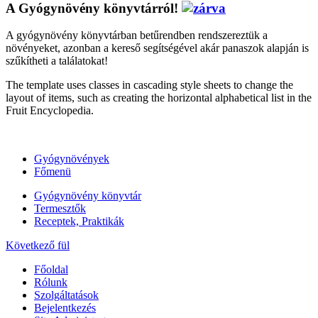
A Gyógynövény könyvtárról!
A gyógynövény könyvtárban betűrendben rendszereztük a
növényeket, azonban a kereső segítségével akár panaszok alapján is
szűkítheti a találatokat!
The template uses classes in cascading style sheets to change the
layout of items, such as creating the horizontal alphabetical list in the
Fruit Encyclopedia.
Gyógynövények
Főmenü
Gyógynövény könyvtár
Termesztők
Receptek, Praktikák
Következő fül
Főoldal
Rólunk
Szolgáltatások
Bejelentkezés