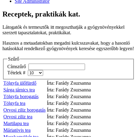
Site Administrator
Receptek, praktikák kat.
Látogatók és termesztők itt megoszthatják a gyógynövényekkel
szerzett tapasztalatokat, praktikákat.
Hasznos a metaadatokban megadni kulcsszavakat, hogy a hasonló
hatásokkal rendelkező gyógynövények keresése egyszerűbb legyen!
Szűrő
Címszűrő
Tételek #
Tölgyfa ülőfürdő
Írta: Farády Zsuzsanna
Sárga tárnics tea
Írta: Farády Zsuzsanna
Tölgyfa borogatás
Írta: Farády Zsuzsanna
Tölgyfa tea
Írta: Farády Zsuzsanna
Orvosi ziliz borogatás
Írta: Farády Zsuzsanna
Orvosi ziliz tea
Írta: Farády Zsuzsanna
Martilapu tea
Írta: Farády Zsuzsanna
Máriatövis tea
Írta: Farády Zsuzsanna
Macskagyökér tea
Írta: Farády Zsuzsanna